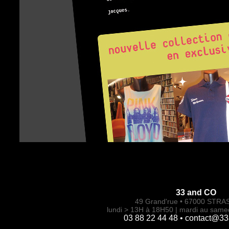
33 and CO
49 Grand'rue • 67000 ST
lundi > 13H à 18H50 | mardi au same
03 88 22 44 48 • contact@3