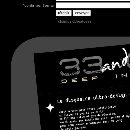
*confirmer l'emai
l
*
champs obligatoires